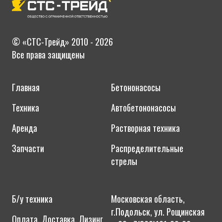
Ивангород
Каменногорск
Красное Село
© «СТС-Трейд» 2010 - 2026
Все права защищены
Кингисепп
Кириши
Главная
Бетононасосы
Кировск
Техника
Автобетононасосы
Коммунар
Лодейное Поле
Аренда
Растворная техника
Ломоносов
Запчасти
Распределительные
Луга
стрелы
Любань
Никольское
Б/у техника
Московская область,
Новая Ладога
г.Подольск, ул. Рощинская
Отрадное
Оплата. Доставка. Лизинг