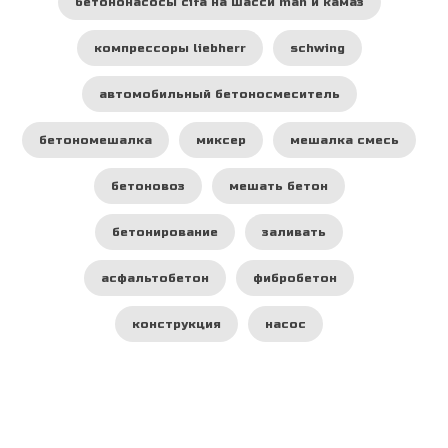
бетононасосы cifa на шасси man и камаз
компрессоры liebherr
schwing
автомобильный бетоносмеситель
бетономешалка
миксер
мешалка смесь
бетоновоз
мешать бетон
бетонирование
заливать
асфальтобетон
фибробетон
конструкция
насос