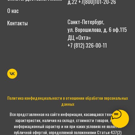
д.22
+7(800)101-20-26
О нас
Пикалево
Санкт-Петербург,
Подпорожье
Контакты
ул. Ворошилова, д. 6 оф.115
Приморск
ДЦ «Охта»
Приозерск
+7 (812) 326-00-11
Светогорск
Сертолово
Сланцы
Сосновый Бор
Сясьстрой
Тихвин
Политика конфиденциальности в отношении обработки персональных
данных
Тосно
Вся представленная на сайте информация, касающаяся технических
характеристик, наличия на складе, стоимости товаров, носит
информационный характер и ни при каких условиях не является
публичной офертой, определяемой положениями Статьи 437(2)