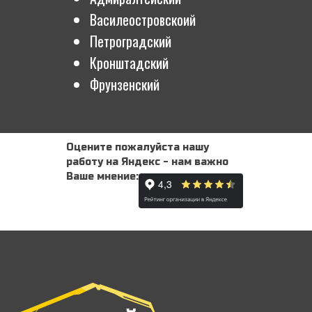
Василеостровскоий
Петроградский
Кронштадский
Фрунзенский
Оцените пожалуйста нашу
Бокситогорск
работу на Яндекс - нам важно
Волосово
Ваше мнение:
Волхов
Всеволожск
Выборг
Высоцк
Гатчина
Зеленогорск