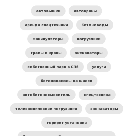
автовышки
автокраны
аренда спецтехники
бетоноводы
манипуляторы
погрузчики
тралы и краны
экскаваторы
собственный парк в СПб
услуги
бетононасосы на шасси
автобетоносмеситель
спецтехника
телескопические погрузчики
экскаваторы
торкрет установки